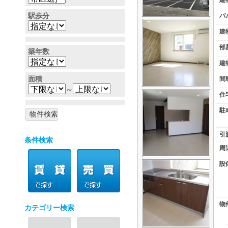
建
駅歩分
バ
建
部
築年数
建
面積
間
～
住
駐
引
条件検索
周
設
物
カテゴリー検索