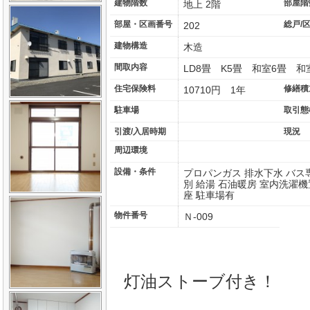
建物階数
部屋階
地上 2階
部屋・区画番号
総戸/
202
建物構造
木造
間取内容
LD8畳 K5畳 和室
住宅保険料
修繕積
10710円 1年
駐車場
取引態
引渡/入居時期
現況
周辺環境
設備・条件
プロパンガス 排水下水 バス
別 給湯 石油暖房 室内洗濯機
座 駐車場有
物件番号
Ｎ-009
灯油ストーブ付き！