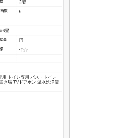
数
2階
区画数
6
6畳 和室6畳
立金
円
様
仲介
専用 トイレ専用 バス・トイレ
置き場 TVドアホン 温水洗浄便