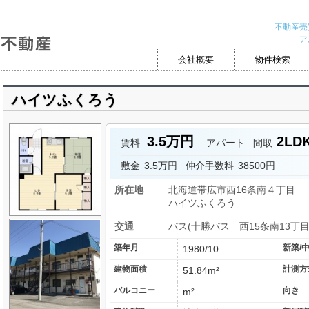
不動産売
ア
会社概要
物件検索
ハイツふくろう
3.5万円
2LD
賃料
アパート
間取
敷金
3.5万円
仲介手数料
38500円
所在地
北海道帯広市西16条南４丁目
ハイツふくろう
交通
バス(十勝バス 西15条南13丁目
築年月
新築/
1980/10
建物面積
計測方
51.84m²
バルコニー
向き
m²