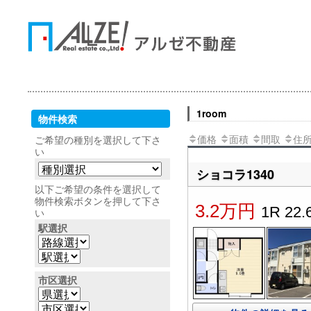
1room
物件検索
価格
面積
間取
住
ご希望の種別を選択して下さ
い
ショコラ1340
以下ご希望の条件を選択して
物件検索ボタンを押して下さ
3.2万円
1R 22.
い
駅選択
市区選択