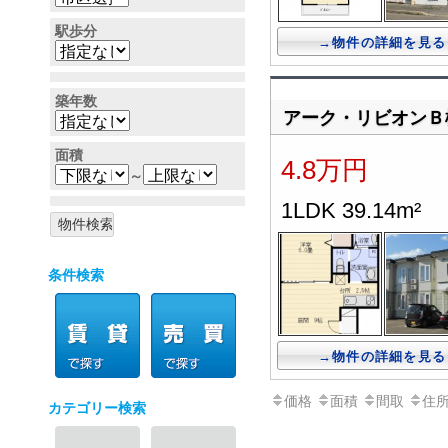
駅歩分
→物件の詳細を見る
築年数
アーク・リビオンＢ
面積
4.8万円
～
1LDK 39.14m²
条件検索
→物件の詳細を見る
価格
面積
間取
住
カテゴリー検索