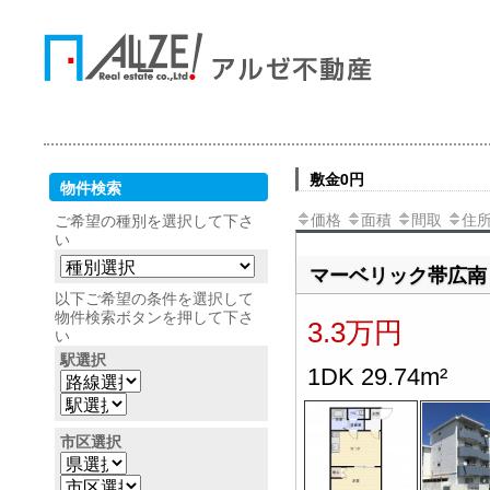
敷金0円
物件検索
価格
面積
間取
住
ご希望の種別を選択して下さ
い
マーベリック帯広南
以下ご希望の条件を選択して
物件検索ボタンを押して下さ
3.3万円
い
駅選択
1DK 29.74m²
市区選択