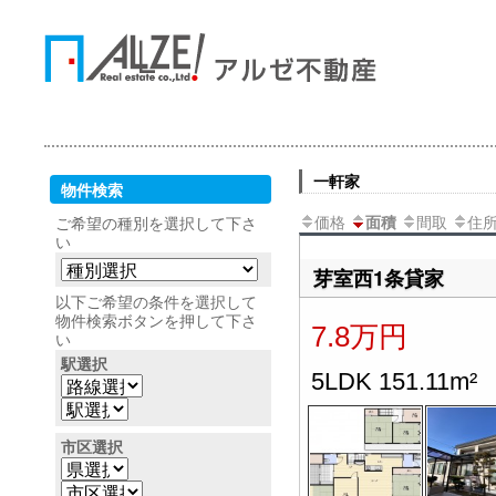
一軒家
物件検索
価格
間取
住
面積
ご希望の種別を選択して下さ
い
芽室西1条貸家
以下ご希望の条件を選択して
物件検索ボタンを押して下さ
7.8万円
い
駅選択
5LDK 151.11m²
市区選択