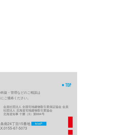
の斡旋・管理などのご相談は
軽にご連絡ください。
会員社団法人 全国宅地建物取引業保証協会 会員
社団法人 北海道宅地建物取引業協会
北海道知事 十勝（3）第694号
西5条南24丁目15番地
AX.0155-67-5073