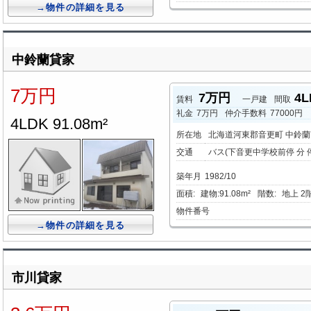
→物件の詳細を見る
中鈴蘭貸家
7万円
7万円
4L
賃料
一戸建
間取
礼金
7万円
仲介手数料
77000円
4LDK 91.08m²
所在地
北海道河東郡音更町 中鈴
交通
バス(下音更中学校前停 分 
築年月
1982/10
面積:
建物:91.08m²
階数:
地上 2
物件番号
→物件の詳細を見る
市川貸家