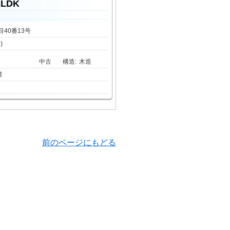
2LDK
目40番13号
)
中古
構造
:
木造
階
前のページにもどる