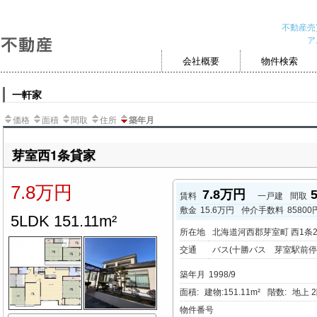
不動産売
ア
会社概要
物件検索
一軒家
価格
面積
間取
住所
築年月
芽室西1条貸家
7.8万円
7.8万円
賃料
一戸建
間取
敷金
15.6万円
仲介手数料
85800
5LDK 151.11m²
所在地
北海道河西郡芽室町 西1条
交通
バス(十勝バス 芽室駅前停 
築年月
1998/9
面積:
建物:151.11m²
階数:
地上 2
物件番号