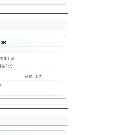
DK
蘭南３丁目
停歩3分)
構造
:
木造
階