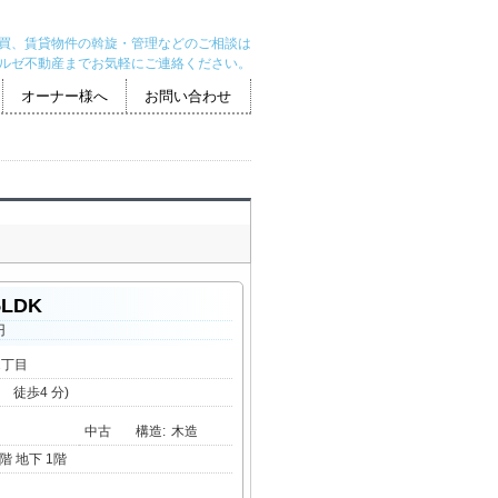
買、賃貸物件の斡旋・管理などのご相談は
ルゼ不動産までお気軽にご連絡ください。
オーナー様へ
お問い合わせ
5LDK
円
2丁目
徒歩4 分)
中古
構造
:
木造
階 地下 1階