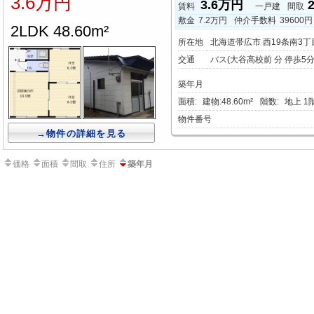
3.6万円
3.6万円
賃料
一戸建
間取
敷金
7.2万円
仲介手数料
39600円
2LDK 48.60m²
所在地
北海道帯広市 西19条南3丁
交通
バス(大谷高校前 分 停歩5分
築年月
面積:
建物:48.60m²
階数:
地上 1
物件番号
→物件の詳細を見る
価格
面積
間取
住所
築年月